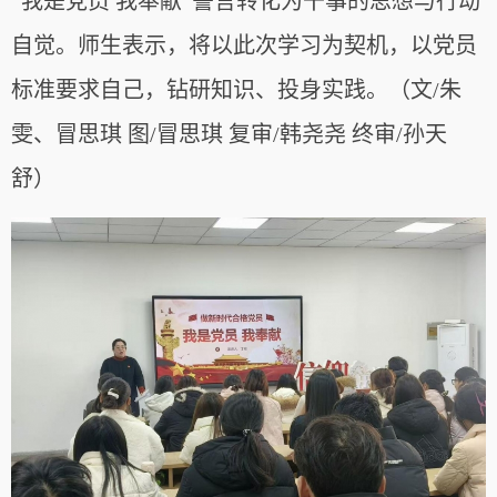
“我是党员 我奉献”誓言转化为干事的思想与行动
自觉。师生表示，将以此次学习为契机，以党员
标准要求自己，钻研知识、投身实践。（文/朱
雯、冒思琪 图/冒思琪 复审/韩尧尧 终审/孙天
舒）