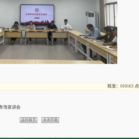
核发：010163
点
 专场宣讲会
返回首页
关闭页面