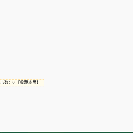
击数：0
【
收藏本页
】