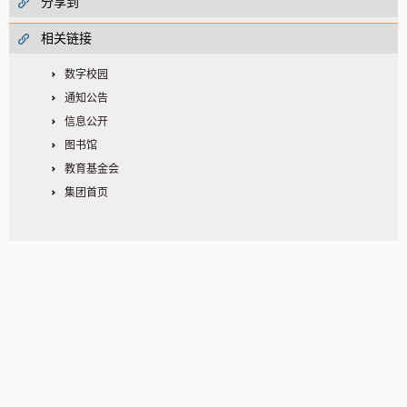
分享到
相关链接
数字校园
通知公告
信息公开
图书馆
教育基金会
集团首页
电话：0519-69872193 邮编：213147
公司地址：江苏省常州市殷村职教园和裕路1号校内3号楼（梓人楼）