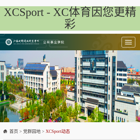
XCSport - XC体育因您更精
彩
Toggl
naviga
首页
>
党群园地
>
XCSport动态