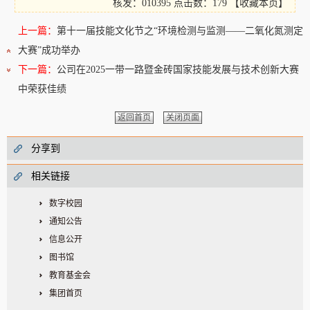
核发：010395
点击数：179
【
收藏本页
】
上一篇：
第十一届技能文化节之“环境检测与监测——二氧化氮测定
大赛”成功举办
下一篇：
公司在2025一带一路暨金砖国家技能发展与技术创新大赛
中荣获佳绩
返回首页
关闭页面
分享到
相关链接
数字校园
通知公告
信息公开
图书馆
教育基金会
集团首页