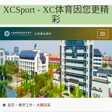
XCSport - XC体育因您更精
彩
Toggl
naviga
首页
>
教学工作
>
大赛风采