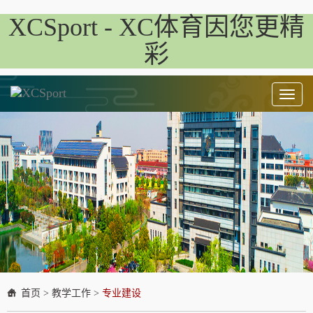
XCSport - XC体育因您更精
彩
Toggl
naviga
首页
>
教学工作
>
专业建设