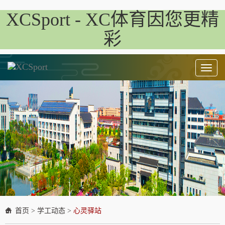
XCSport - XC体育因您更精
彩
Toggl
naviga
首页
>
学工动态
>
心灵驿站