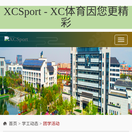
XCSport - XC体育因您更精
彩
Toggl
naviga
首页
>
学工动态
>
团学活动