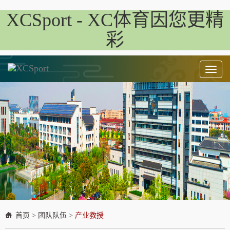
XCSport - XC体育因您更精
彩
Toggl
naviga
首页
>
团队队伍
>
产业教授