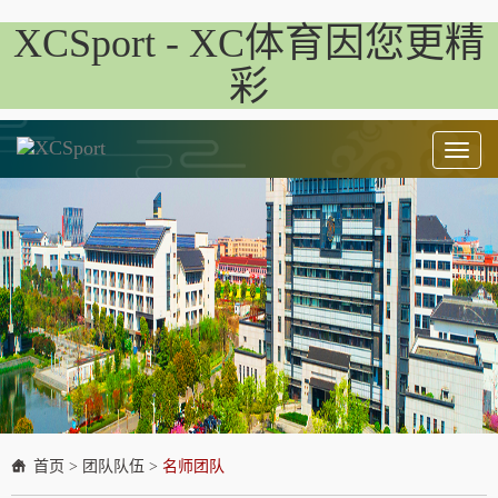
XCSport - XC体育因您更精
彩
Toggl
naviga
首页
>
团队队伍
>
名师团队