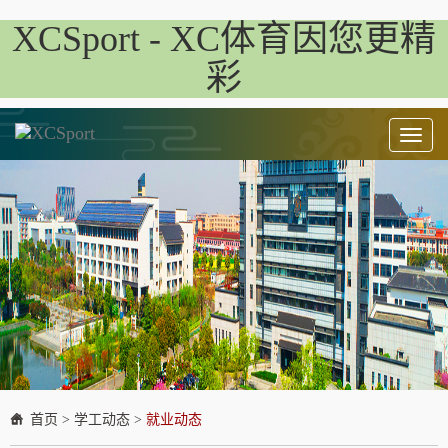
XCSport - XC体育因您更精
彩
Toggl
naviga
首页
>
学工动态
>
就业动态