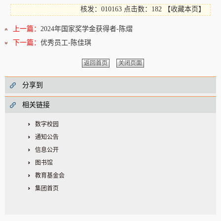
核发：010163
点击数：182
【
收藏本页
】
上一篇：
2024年国家奖学金获得者-陈熠
下一篇：
优秀员工-陈佳琪
返回首页
关闭页面
分享到
相关链接
数字校园
通知公告
信息公开
图书馆
教育基金会
集团首页