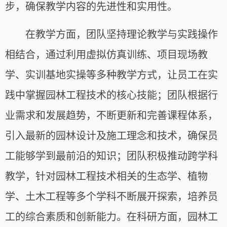
步，确保教学内容的先进性和实用性。
在教学方面，团队坚持理论教学与实践操作
相结合，通过利用虚拟仿真训练、项目现场教
学、实训基地实操等多种教学方式，让员工在实
践中掌握园林工程技术的核心技能；团队根据行
业需求和发展趋势，不断更新和完善课程体系，
引入最新的园林设计及施工理念和技术，确保员
工能够学到最前沿的知识；团队积极推动跨学科
教学，针对园林工程技术相关的生态学、植物
学、土木工程等多个学科不断展开探索，培养员
工的综合素质和创新能力。在科研方面，园林工