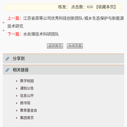
核发：
点击数：616
【
收藏本页
】
上一篇：
江苏省高等公司优秀科技创新团队-城乡生态保护与新能源
技术研究
下一篇：
水处理技术科研团队
返回首页
关闭页面
分享到
相关链接
数字校园
通知公告
信息公开
图书馆
教育基金会
集团首页