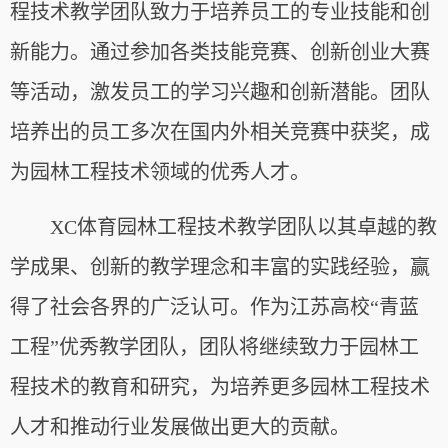
程技术教学团队致力于培养员工的专业技能和创
新能力。通过参加各类技能竞赛、创新创业大赛
等活动，激发员工的学习兴趣和创新潜能。团队
培养出的员工多次在国内外相关竞赛中获奖，成
为园林工程技术领域的优秀人才。
XC体育园林工程技术教学团队以其卓越的教
学成果、创新的教学理念和丰富的实践经验，赢
得了社会各界的广泛认可。作为江苏高校“青蓝
工程”优秀教学团队，团队将继续致力于园林工
程技术的教育和研究，为培养更多园林工程技术
人才和推动行业发展做出更大的贡献。