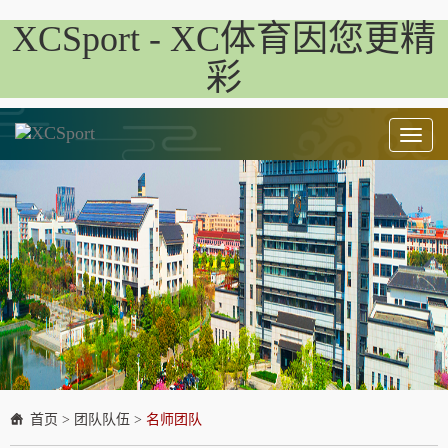
XCSport - XC体育因您更精
彩
Toggl
naviga
首页
>
团队队伍
>
名师团队