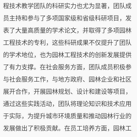
程技术教学团队的科研实力也尤为显著，团队成
员主持和参与了多项国家级和省级科研项目，发
表了大量高质量的学术论文，并取得了多项园林
工程技术的专利，这些科研成果不仅提升了团队
的学术地位，也为园林工程技术的创新发展提供
了有力支撑。在社会服务方面，团队成员积极参
与社会服务工作，与地方政府、园林企业和社区
展开合作，开展园林规划、设计和建设等项目，
通过这些实践活动，团队将理论知识和技术应用
于实际，为提升城市环境质量和推动园林行业的
发展做出了积极贡献。在员工培养方面，园林工