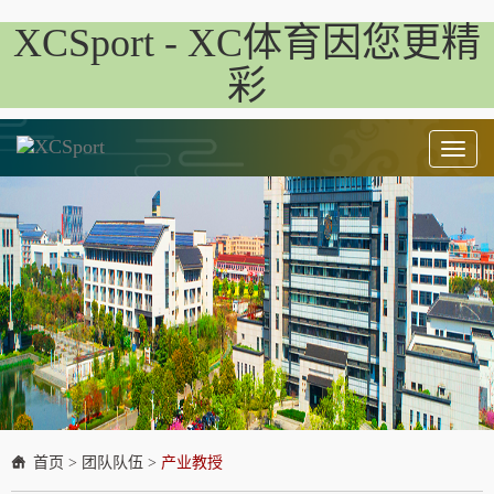
XCSport - XC体育因您更精
彩
Toggl
naviga
首页
>
团队队伍
>
产业教授